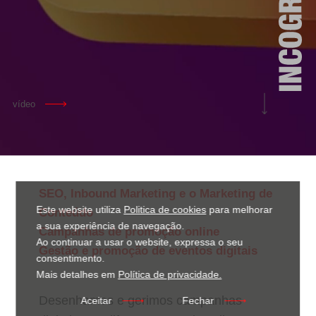
vídeo
SEO, Inbound Marketing e o Marketing de
Este website utiliza
Politica de cookies
para melhorar
Conteúdo
a sua experiência de navegação.
Campanhas de promoção online
Ao continuar a usar o website, expressa o seu
Gestão e promoção de eventos digitais
consentimento.
Mais detalhes em
Política de privacidade.
Desenhamos e gerimos campanhas
Aceitar
Fechar