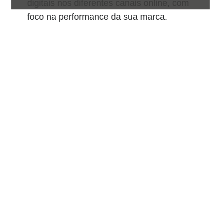
digitais nos diferentes canais online, com
foco na performance da sua marca.
Nome
E-mail
quero ser contatado
Ao submeter os seus dados, concorda com a
nossa
Política de privacidade
de acordo com o